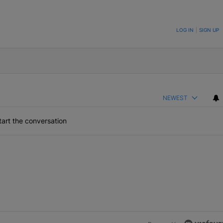
ON TO BE NOTIFIED WHEN NEW COMMENTS ARE POSTED
LOG IN
|
SIGN UP
NEWEST
art the conversation