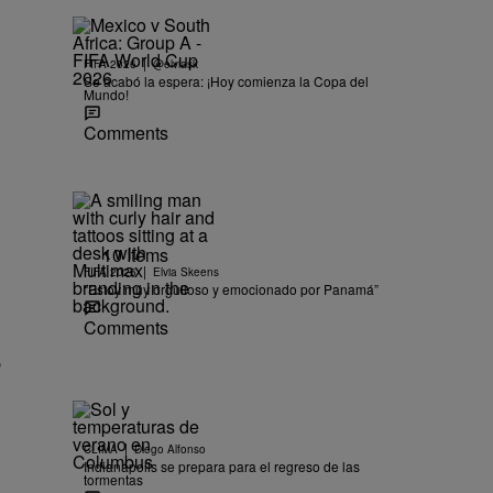
|
FIFA 2026
@elviask
Se acabó la espera: ¡Hoy comienza la Copa del
Mundo!
Comments
10 Items
|
FIFA 2026
Elvia Skeens
“Estoy muy orgulloso y emocionado por Panamá”
Comments
,
|
CLIMA
Diego Alfonso
Indianápolis se prepara para el regreso de las
tormentas