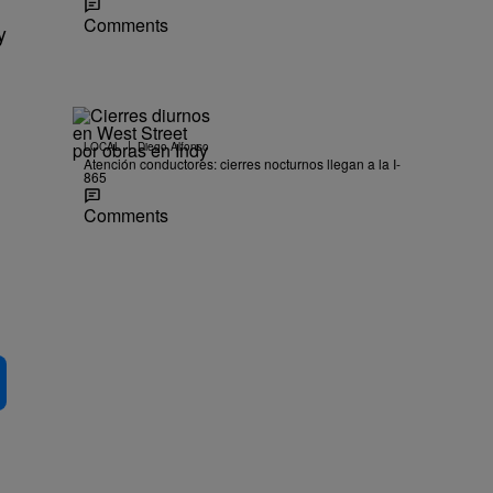
Comments
y
|
LOCAL
Diego Alfonso
Atención conductores: cierres nocturnos llegan a la I-
865
Comments