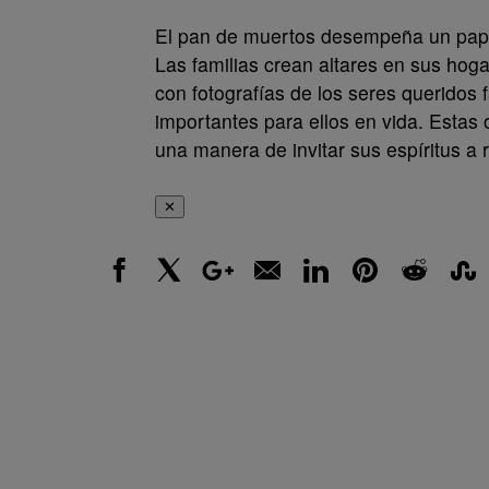
El pan de muertos desempeña un papel
Las familias crean altares en sus hoga
con fotografías de los seres queridos f
importantes para ellos en vida. Estas 
una manera de invitar sus espíritus a r
✕
Facebook
X
Google+
Email
LinkedIn
Pinterest
Reddit
Stumbl