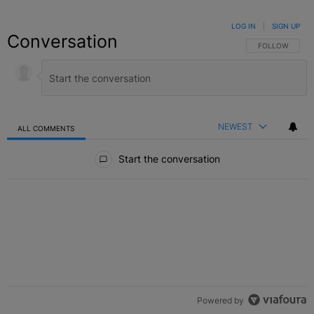
LOG IN
|
SIGN UP
Conversation
FOLLOW THIS C
FOLLOW
NEWEST
ALL COMMENTS
All Comments
Start the conversation
Powered by