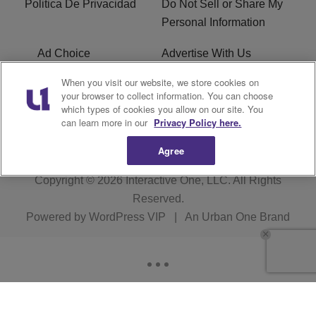
Politica De Privacidad
Do Not Sell or Share My
Personal Information
Ad Choice
Advertise With Us
When you visit our website, we store cookies on
Terms of Service
R1 Digital
your browser to collect information. You can choose
which types of cookies you allow on our site. You
Closed Captioning
can learn more in our
Privacy Policy here.
Agree
Copyright © 2026
Interactive One, LLC
. All Rights
Reserved.
Powered by
WordPress VIP
|
An Urban One Brand